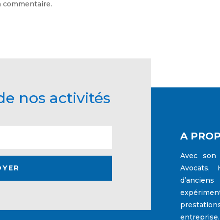
n commentaire.
e nos activités
A PRO
Avec son 
OYER
Avocats, 
d’anciens
expérimen
prestation
entreprise.