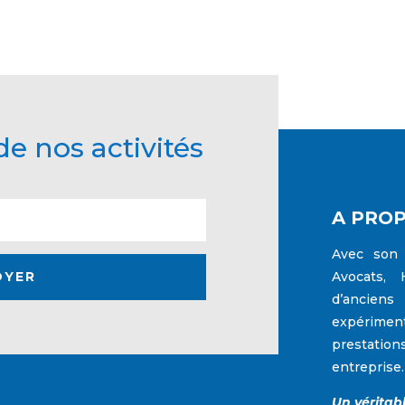
e nos activités
A PRO
Avec son 
OYER
Avocats, 
d’anciens
expérimen
prestation
entreprise.
Un véritab