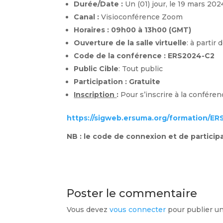
Durée/Date :
Un (01) jour, le 19 mars 202
Canal :
Visioconférence Zoom
Horaires :
09h00 à 13h00 (GMT)
Ouverture de la salle virtuelle
: à partir
Code de la conférence :
ERS202
4
-C
2
Public Cible
: Tout public
Participation :
Gratuite
Inscription
:
Pour s’inscrire à la conféren
https://sigweb.ersuma.org/formation/E
NB :
le code de connexion et de particip
Poster le commentaire
Vous devez
vous connecter
pour publier u